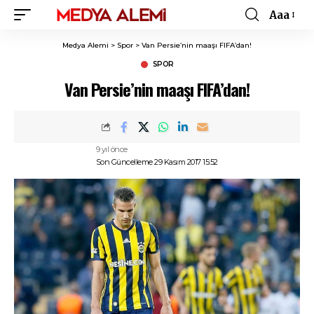
Aaa
Font
Resizer
Medya Alemi
>
Spor
>
Van Persie’nin maaşı FIFA’dan!
SPOR
Van Persie’nin maaşı FIFA’dan!
9 yıl önce
Son Güncelleme 29 Kasım 2017 15:52