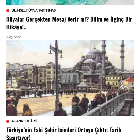
BILIMSEL RÜYA ARAŞTIRMASI
Rüyalar Gerçekten Mesaj Verir mi? Bilim ve İlginç Bir
Hikâye!..
4 ay önce
ADANA ESKI İSMI
Türkiye’nin Eski Şehir İsimleri Ortaya Çıktı: Tarih
Şaşırtıyor!