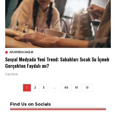
AYURVEDA SAĞLIK
Sosyal Medyada Yeni Trend: Sabahları Sıcak Su İçmek
Gerçekten Faydalı mı?
4 ay önce
1
2
3
…
90
91
Find Us on Socials