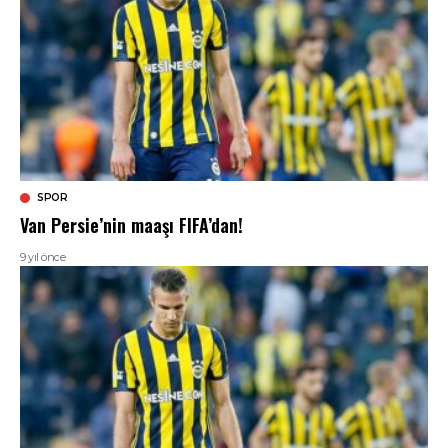
SPOR
Van Persie’nin maaşı FIFA’dan!
9 yıl önce