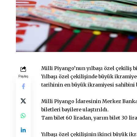
Milli Piyango’nun yılbaşı özel çekiliş b
Yılbaşı özel çekilişinde büyük ikramiye 
Paylaş
tarihinin en büyük ikramiyesi sahibini
Milli Piyango İdaresinin Merkez Bankas
biletleri bayilere ulaştırıldı.
Tam bilet 60 liradan, yarım bilet 30 lira
Yılbaşı özel çekilişinin ikinci büyük ik