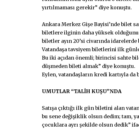
yırtılmaması gerekir” diye konuştu.
Ankara Merkez Gişe Bayisi’nde bilet s
biletlere ilginin daha yüksek olduğunu
biletler ayın 20’si civarında idarelerde 
Vatandaşa tavsiyem biletlerini ilk günl
Bu iki açıdan önemli; birincisi sahte b
düşmeden bileti almak” diye konuştu.
Eylen, vatandaşların kredi kartıyla da b
UMUTLAR “TALİH KUŞU”NDA
Satışa çıktığı ilk gün biletini alan vat
bu sene değişiklik olsun dedim; tam, y
çocuklara ayrı şekilde olsun dedik” ifa