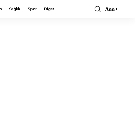
Aaa
m
Sağlık
Spor
Diğer
Font
Resizer