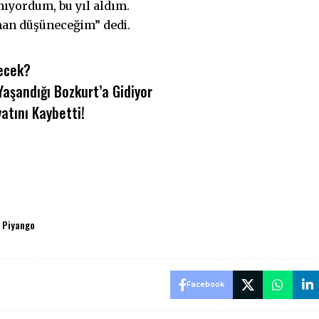
lmıyordum, bu yıl aldım.
man düşüneceğim” dedi.
recek?
aşandığı Bozkurt’a Gidiyor
tını Kaybetti!
i Piyango
Facebook