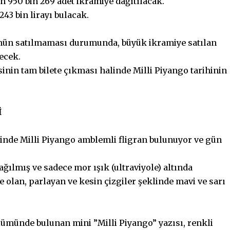
on 950 bin 269 adet ikramiye dağıtılacak.
43 bin lirayı bulacak.
ümünün satılmaması durumunda, büyük ikramiye satılan
lecek.
sinin tam bilete çıkması halinde Milli Piyango tarihinin
İ
çinde Milli Piyango amblemli fligran bulunuyor ve gün
ğılmış ve sadece mor ışık (ultraviyole) altında
 olan, parlayan ve kesin çizgiler şeklinde mavi ve sarı
ümünde bulunan mini ”Milli Piyango” yazısı, renkli