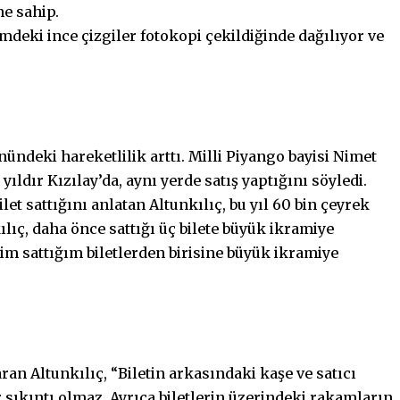
ne sahip.
lümdeki ince çizgiler fotokopi çekildiğinde dağılıyor ve
önündeki hareketlilik arttı. Milli Piyango bayisi Nimet
yıldır Kızılay’da, aynı yerde satış yaptığını söyledi.
let sattığını anlatan Altunkılıç, bu yıl 60 bin çeyrek
nkılıç, daha önce sattığı üç bilete büyük ikramiye
im sattığım biletlerden birisine büyük ikramiye
an Altunkılıç, “Biletin arkasındaki kaşe ve satıcı
ir sıkıntı olmaz. Ayrıca biletlerin üzerindeki rakamların