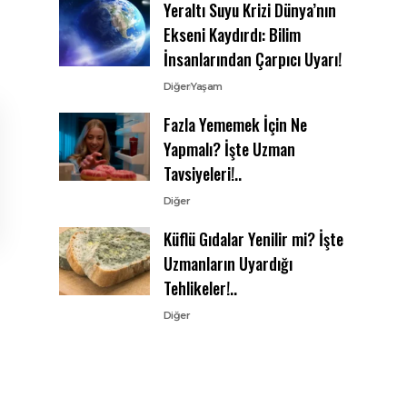
Yeraltı Suyu Krizi Dünya’nın
Ekseni Kaydırdı: Bilim
İnsanlarından Çarpıcı Uyarı!
Diğer
Yaşam
Fazla Yememek İçin Ne
Yapmalı? İşte Uzman
Tavsiyeleri!..
Diğer
Küflü Gıdalar Yenilir mi? İşte
Uzmanların Uyardığı
Tehlikeler!..
Diğer