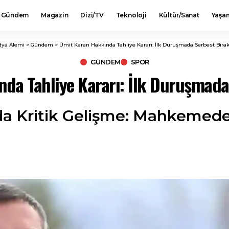
Gündem
Magazin
Dizi/TV
Teknoloji
Kültür/Sanat
Yaşa
ya Alemi
>
Gündem
>
Ümit Karan Hakkında Tahliye Kararı: İlk Duruşmada Serbest Bırakı
GÜNDEM
SPOR
da Tahliye Kararı: İlk Duruşmada 
a Kritik Gelişme: Mahkemeden 