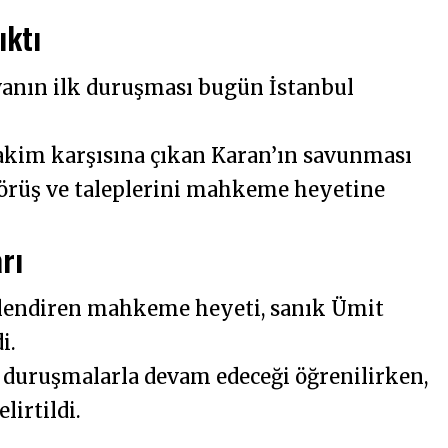
ıktı
vanın ilk duruşması bugün İstanbul
.
kim karşısına çıkan Karan’ın savunması
 görüş ve taleplerini mahkeme heyetine
rı
lendiren mahkeme heyeti, sanık Ümit
i.
i duruşmalarla devam edeceği öğrenilirken,
lirtildi.