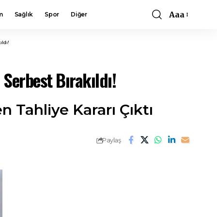
Aaa
m
Sağlık
Spor
Diğer
Font
Resizer
ldı!
Serbest Bırakıldı!
Tahliye Kararı Çıktı
Paylaş