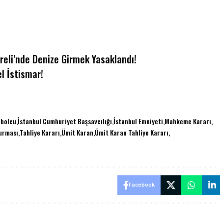
areli’nde Denize Girmek Yasaklandı!
l İstismar!
tbolcu
İstanbul Cumhuriyet Başsavcılığı
İstanbul Emniyeti
Mahkeme Kararı
turması
Tahliye Kararı
Ümit Karan
Ümit Karan Tahliye Kararı
Facebook