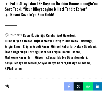
Fatih Altaylı’dan TFF Başkanı İbrahim Hacıosmanoğlu’na
Sert Tepki: “Özür Dileyeceğine Milleti Tehdit Ediyor”
Resmi Gazete’ye Zam Geldi!
Basın Özgürlüğü
Cumhuriyet Gazetesi
Etiketler
Cumhuriyet X Hesabı
Dijital Medya
Elazığ 2 Sulh Ceza Hakimliği
Erişim Engeli
Erişim Engeli Kararı
Güncel Haberler
Hukuk Gündemi
İfade Özgürlüğü Derneği
İnternet Erişimi
Kamu Düzeni
Mahkeme Kararı
Milli Güvenlik
Sosyal Medya Düzenlemeleri
Sosyal Medya Haberleri
Sosyal Medya Kararı
Türkiye Gündemi
X Platformu