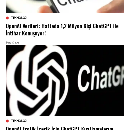
TEKNOLOJI
OpenAI Verileri: Haftada 1,2 Milyon Kişi ChatGPT ile
İntihar Konuşuyor!
9 ay önce
TEKNOLOJI
OpenAI Erotik İçerik İçin ChatGPT Kısıtlamalarını