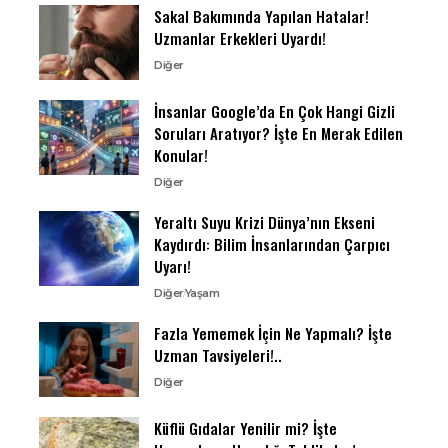
Sakal Bakımında Yapılan Hatalar!
Uzmanlar Erkekleri Uyardı!
Diğer
İnsanlar Google’da En Çok Hangi Gizli
Soruları Aratıyor? İşte En Merak Edilen
Konular!
Diğer
Yeraltı Suyu Krizi Dünya’nın Ekseni
Kaydırdı: Bilim İnsanlarından Çarpıcı
Uyarı!
Diğer
Yaşam
Fazla Yememek İçin Ne Yapmalı? İşte
Uzman Tavsiyeleri!..
Diğer
Küflü Gıdalar Yenilir mi? İşte