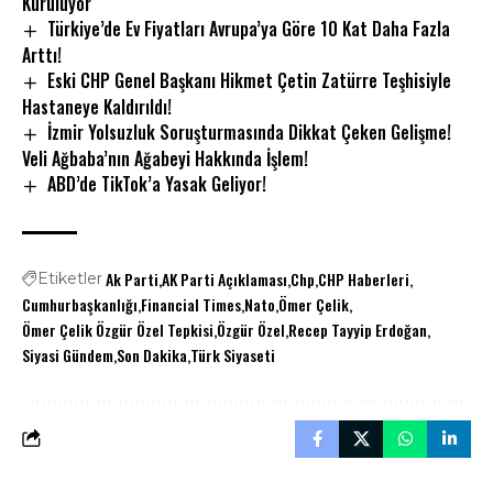
Kuruluyor
Türkiye’de Ev Fiyatları Avrupa’ya Göre 10 Kat Daha Fazla
Arttı!
Eski CHP Genel Başkanı Hikmet Çetin Zatürre Teşhisiyle
Hastaneye Kaldırıldı!
İzmir Yolsuzluk Soruşturmasında Dikkat Çeken Gelişme!
Veli Ağbaba’nın Ağabeyi Hakkında İşlem!
ABD’de TikTok’a Yasak Geliyor!
Ak Parti
AK Parti Açıklaması
Chp
CHP Haberleri
Etiketler
Cumhurbaşkanlığı
Financial Times
Nato
Ömer Çelik
Ömer Çelik Özgür Özel Tepkisi
Özgür Özel
Recep Tayyip Erdoğan
Siyasi Gündem
Son Dakika
Türk Siyaseti