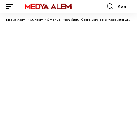
Aaa
Font
Resizer
Medya Alemi
>
Gündem
>
Ömer Çelik’ten Özgür Özel’e Sert Tepki: “Vesayetçi Zihniyetin Personeli”