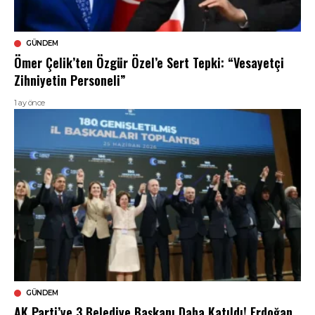
GÜNDEM
Ömer Çelik’ten Özgür Özel’e Sert Tepki: “Vesayetçi
Zihniyetin Personeli”
1 ay önce
GÜNDEM
AK Parti’ye 3 Belediye Başkanı Daha Katıldı! Erdoğan