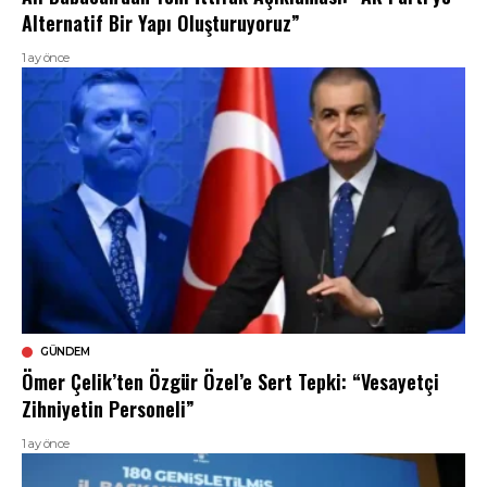
Alternatif Bir Yapı Oluşturuyoruz”
1 ay önce
GÜNDEM
Ömer Çelik’ten Özgür Özel’e Sert Tepki: “Vesayetçi
Zihniyetin Personeli”
1 ay önce