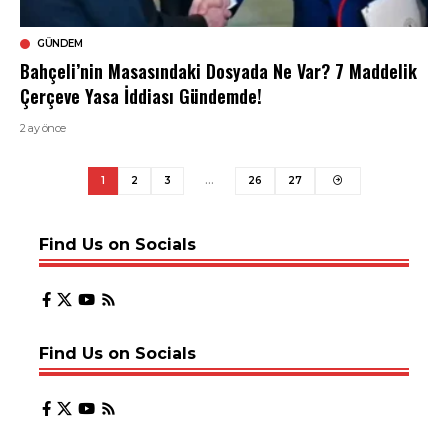
GÜNDEM
Bahçeli’nin Masasındaki Dosyada Ne Var? 7 Maddelik
Çerçeve Yasa İddiası Gündemde!
2 ay önce
1
2
3
…
26
27
Find Us on Socials
Find Us on Socials