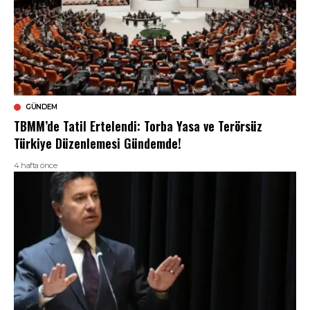
GÜNDEM
TBMM’de Tatil Ertelendi: Torba Yasa ve Terörsüz
Türkiye Düzenlemesi Gündemde!
4 hafta önce