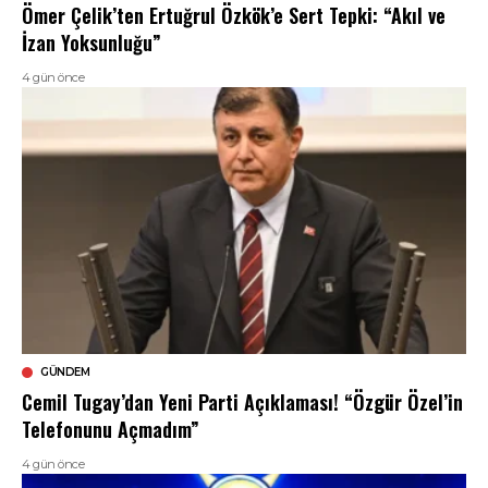
Ömer Çelik’ten Ertuğrul Özkök’e Sert Tepki: “Akıl ve
İzan Yoksunluğu”
4 gün önce
GÜNDEM
Cemil Tugay’dan Yeni Parti Açıklaması! “Özgür Özel’in
Telefonunu Açmadım”
4 gün önce