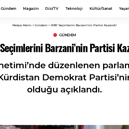
Gündem
Magazin
Dizi/TV
Teknoloji
Kültür/Sanat
Yaşa
Medya Alemi
>
Gündem
>
IKBY Seçimlerini Barzani’nin Partisi Kazandı!
GÜNDEM
Seçimlerini Barzani’nin Partisi Ka
önetimi’nde düzenlenen parl
 Kürdistan Demokrat Partisi’ni
olduğu açıklandı.