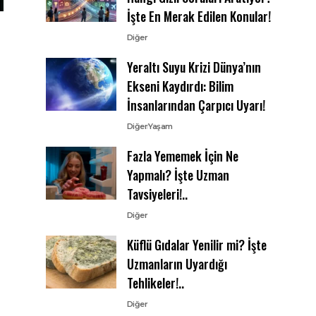
İşte En Merak Edilen Konular!
Diğer
Yeraltı Suyu Krizi Dünya’nın
Ekseni Kaydırdı: Bilim
İnsanlarından Çarpıcı Uyarı!
Diğer
Yaşam
Fazla Yememek İçin Ne
Yapmalı? İşte Uzman
Tavsiyeleri!..
Diğer
Küflü Gıdalar Yenilir mi? İşte
Uzmanların Uyardığı
Tehlikeler!..
Diğer