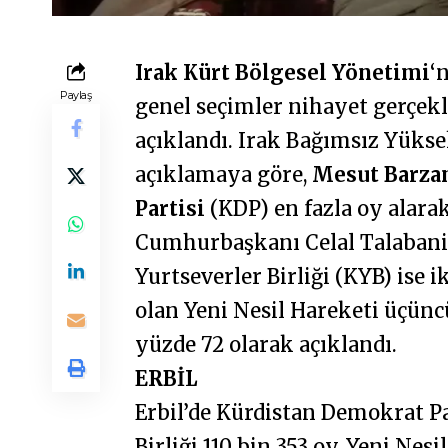
Irak Kürt Bölgesel Yönetimi
‘
Paylaş
genel seçimler nihayet gerçekl
açıklandı. Irak Bağımsız Yüks
açıklamaya göre,
Mesut Barza
Partisi
(KDP) en fazla oy alarak
Cumhurbaşkanı Celal Talabani’
Yurtseverler Birliği (KYB) ise i
olan Yeni Nesil Hareketi üçüncü
yüzde 72 olarak açıklandı.
ERBİL
Erbil’de Kürdistan Demokrat Pa
Birliği 110 bin 353 oy, Yeni Nes