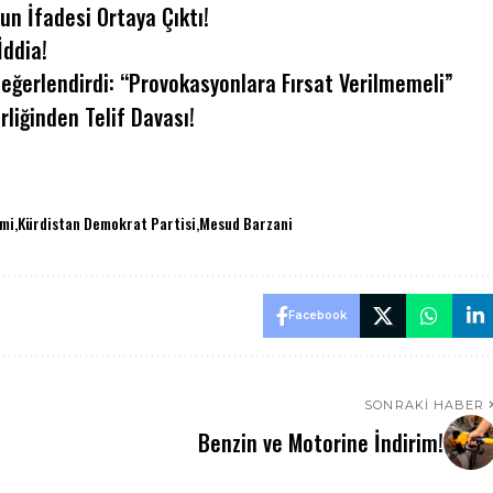
n İfadesi Ortaya Çıktı!
İddia!
ğerlendirdi: “Provokasyonlara Fırsat Verilmemeli”
irliğinden Telif Davası!
imi
Kürdistan Demokrat Partisi
Mesud Barzani
Facebook
SONRAKI HABER
Benzin ve Motorine İndirim!