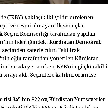
nde (IKBY) yaklaşık iki yıldır ertelenen
eşti ve resmi olmayan ilk sonuçlar
ek Seçim Komiserliği tarafından yapılan
ni
’nin liderliğindeki
Kürdistan Demokrat
 seçimden zaferle çıktı. Eski Irak
nin oğlu tarafından yönetilen Kürdistan
kinci sırada yer alırken, KYB’nin güçlü rakibi
 sırayı aldı. Seçimlere katılım oranı ise
rtisi 345 bin 822 oy, Kürdistan Yurtseverler
il Hareketi 103 bin 684 oy, Kürdistan İslam