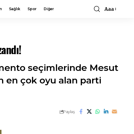
Aaa
m
Sağlık
Spor
Diğer
Font
Resizer
zandı!
amento seçimlerinde Mesut
n en çok oyu alan parti
Paylaş