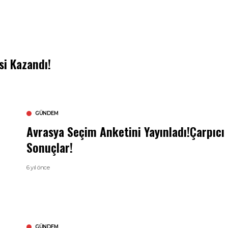
si Kazandı!
GÜNDEM
Avrasya Seçim Anketini Yayınladı!Çarpıcı
Sonuçlar!
6 yıl önce
GÜNDEM