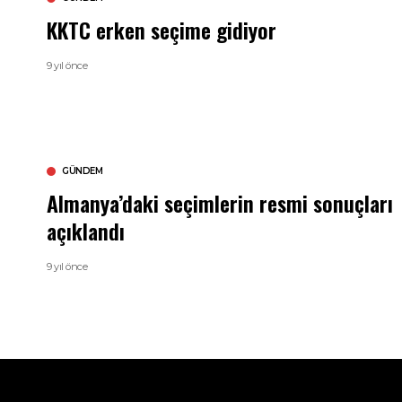
KKTC erken seçime gidiyor
9 yıl önce
GÜNDEM
Almanya’daki seçimlerin resmi sonuçları
açıklandı
9 yıl önce