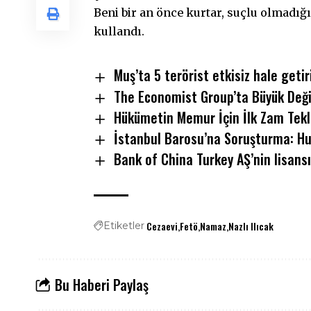
Beni bir an önce kurtar, suçlu olmadığı
kullandı.
Muş’ta 5 terörist etkisiz hale getiri
The Economist Group’ta Büyük Değiş
Hükümetin Memur İçin İlk Zam Teklif
İstanbul Barosu’na Soruşturma: Hu
Bank of China Turkey AŞ’nin lisans
Cezaevi
Fetö
Namaz
Nazlı Ilıcak
Etiketler
Bu Haberi Paylaş