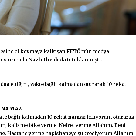
radesine el koymaya kalkışan
FETÖ
‘nün medya
oruşturmada
Nazlı Ilıcak
da tutuklanmıştı.
i dua ettiğini, vakte bağlı kalmadan oturarak 10 rekat
T NAMAZ
akte bağlı kalmadan 10 rekat
namaz
kılıyorum oturarak,
rum; kalbime öfke verme. Nefret verme Allahım. Beni
me. Hastane yerine hapishaneye şükrediyorum Allahım.