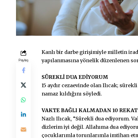
Kanlı bir darbe girişimiyle milletin i
yapılanmasına yönelik düzenlenen s
Paylaş
SÜREKLİ DUA EDİYORUM
15 aydır cezaevinde olan Ilıcak; sürekl
namaz kıldığını söyledi.
VAKTE BAĞLI KALMADAN 10 REKA
Nazlı Ilıcak, “Sürekli dua ediyorum. V
dizlerim iyi değil. Allahıma dua ediyo
çocuklarımla torunlarımla imtihan et