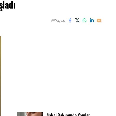
şladı
Paylaş
Sakal Bakımında Yapılan