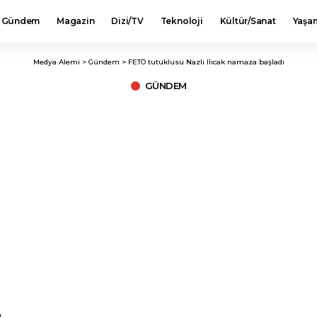
Gündem
Magazin
Dizi/TV
Teknoloji
Kültür/Sanat
Yaşa
Medya Alemi
>
Gündem
>
FETÖ tutuklusu Nazlı Ilıcak namaza başladı
GÜNDEM