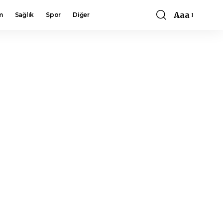
Aaa
m
Sağlık
Spor
Diğer
Font
Resizer