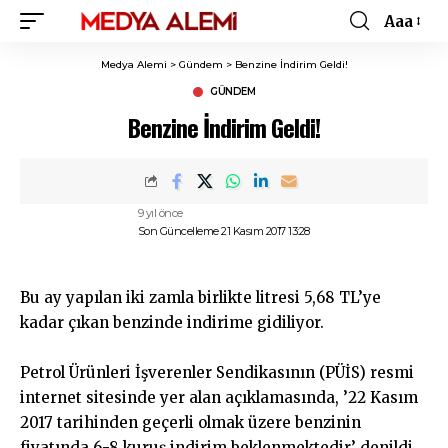
Aaa
Font
Resizer
Medya Alemi
>
Gündem
>
Benzine İndirim Geldi!
GÜNDEM
Benzine İndirim Geldi!
9 yıl önce
Son Güncelleme 21 Kasım 2017 13:28
Bu ay yapılan iki zamla birlikte litresi 5,68 TL’ye
kadar çıkan benzinde indirime gidiliyor.
Petrol Ürünleri İşverenler Sendikasının (PÜİS) resmi
internet sitesinde yer alan açıklamasında, ’22 Kasım
2017 tarihinden geçerli olmak üzere benzinin
fiyatında 6-8 kuruş indirim beklenmektedir’ denildi.