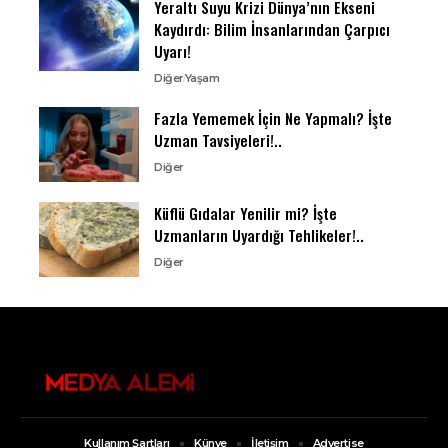
Yeraltı Suyu Krizi Dünya’nın Ekseni
Kaydırdı: Bilim İnsanlarından Çarpıcı
Uyarı!
Diğer
Yaşam
Fazla Yememek İçin Ne Yapmalı? İşte
Uzman Tavsiyeleri!..
Diğer
Küflü Gıdalar Yenilir mi? İşte
Uzmanların Uyardığı Tehlikeler!..
Diğer
Kullanım Şartları
Künye
İletişim
Advertise