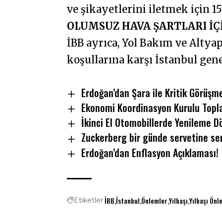
ve şikayetlerini iletmek için 
OLUMSUZ HAVA ŞARTLARI İÇ
İBB ayrıca, Yol Bakım ve Altya
koşullarına karşı İstanbul gen
Erdoğan’dan Şara ile Kritik Görüşme
Ekonomi Koordinasyon Kurulu Topla
İkinci El Otomobillerde Yenileme D
Zuckerberg bir günde servetine ser
Erdoğan’dan Enflasyon Açıklaması!
İBB
İstanbul
Önlemler
Yılbaşı
Yılbaşı Önl
Etiketler