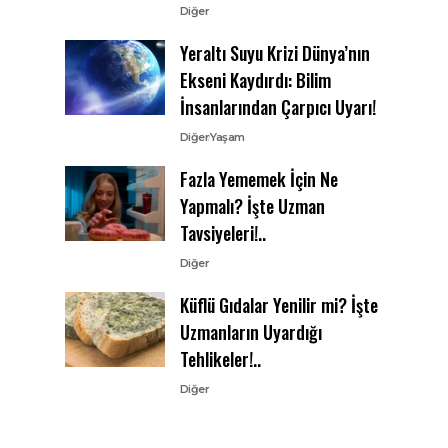
Diğer
Yeraltı Suyu Krizi Dünya’nın
Ekseni Kaydırdı: Bilim
İnsanlarından Çarpıcı Uyarı!
Diğer
Yaşam
Fazla Yememek İçin Ne
Yapmalı? İşte Uzman
Tavsiyeleri!..
Diğer
Küflü Gıdalar Yenilir mi? İşte
Uzmanların Uyardığı
Tehlikeler!..
Diğer