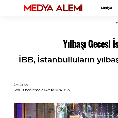
Medya
M
Yılbaşı Gecesi 
İBB, İstanbulluların yılba
2 yıl önce
Son Güncelleme 29 Aralık 2024 03:22