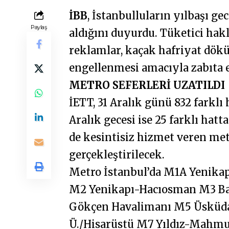
İBB
, İstanbulluların yılbaşı ge
Paylaş
aldığını duyurdu. Tüketici haklar
reklamlar, kaçak hafriyat dökü
engellenmesi amacıyla zabıta e
METRO SEFERLERİ UZATILDI
İETT, 31 Aralık günü 832 farklı 
Aralık gecesi ise 25 farklı hat
de kesintisiz hizmet veren met
gerçekleştirilecek.
Metro İstanbul’da M1A Yenika
M2 Yenikapı-Hacıosman M3 Ba
Gökçen Havalimanı M5 Üsküda
Ü./Hisarüstü M7 Yıldız-Mahmu