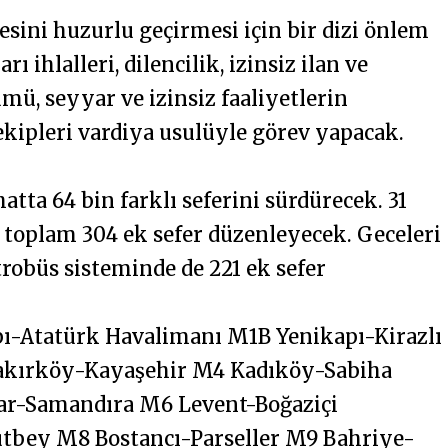
cesini huzurlu geçirmesi için bir dizi önlem
ı ihlalleri, dilencilik, izinsiz ilan ve
mü, seyyar ve izinsiz faaliyetlerin
kipleri vardiya usulüyle görev yapacak.
hatta 64 bin farklı seferini sürdürecek. 31
ta toplam 304 ek sefer düzenleyecek. Geceleri
robüs sisteminde de 221 ek sefer
pı-Atatürk Havalimanı M1B Yenikapı-Kirazlı
kırköy-Kayaşehir M4 Kadıköy-Sabiha
r-Samandıra M6 Levent-Boğaziçi
tbey M8 Bostancı-Parseller M9 Bahriye-