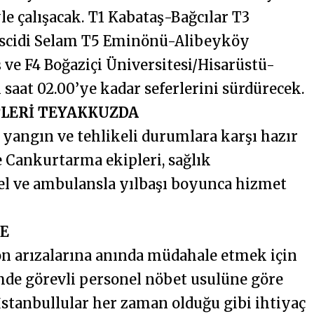
le çalışacak. T1 Kabataş-Bağcılar T3
cidi Selam T5 Eminönü-Alibeyköy
ve F4 Boğaziçi Üniversitesi/Hisarüstü-
 saat 02.00’ye kadar seferlerini sürdürecek.
PLERİ TEYAKKUZDA
sı yangın ve tehlikeli durumlara karşı hazır
 Cankurtarma ekipleri, sağlık
nel ve ambulansla yılbaşı boyunca hizmet
E
yon arızalarına anında müdahale etmek için
mde görevli personel nöbet usulüne göre
 İstanbullular her zaman olduğu gibi ihtiyaç