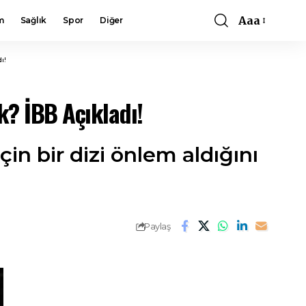
Aaa
m
Sağlık
Spor
Diğer
Font
Resizer
ı!
k? İBB Açıkladı!
çin bir dizi önlem aldığını
Paylaş