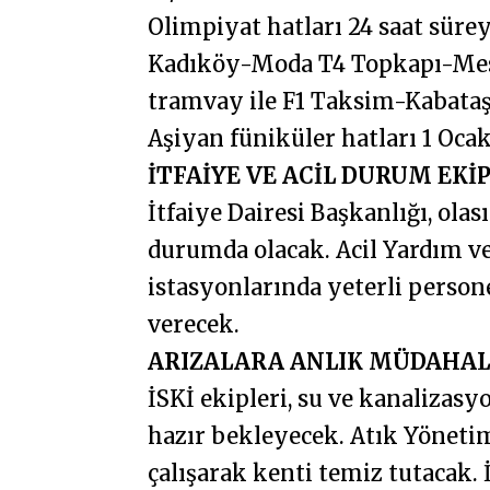
Olimpiyat hatları 24 saat sürey
Kadıköy-Moda T4 Topkapı-Mes
tramvay ile F1 Taksim-Kabataş 
Aşiyan füniküler hatları 1 Ocak
İTFAİYE VE ACİL DURUM EKİ
İtfaiye Dairesi Başkanlığı, ola
durumda olacak. Acil Yardım ve
istasyonlarında yeterli perso
verecek.
ARIZALARA ANLIK MÜDAHAL
İSKİ ekipleri, su ve kanalizas
hazır bekleyecek. Atık Yöneti
çalışarak kenti temiz tutacak.