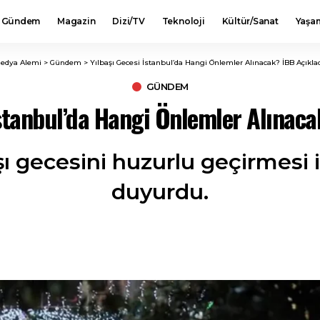
Gündem
Magazin
Dizi/TV
Teknoloji
Kültür/Sanat
Yaşa
edya Alemi
>
Gündem
>
Yılbaşı Gecesi İstanbul’da Hangi Önlemler Alınacak? İBB Açıklad
GÜNDEM
İstanbul’da Hangi Önlemler Alınaca
şı gecesini huzurlu geçirmesi i
duyurdu.