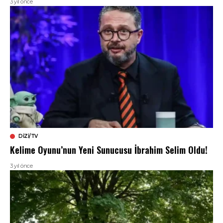
3 yıl önce
DIZI/TV
Kelime Oyunu’nun Yeni Sunucusu İbrahim Selim Oldu!
3 yıl önce