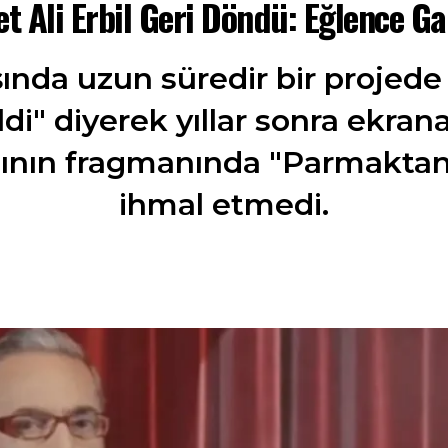
 Ali Erbil Geri Döndü: Eğlence Gar
nda uzun süredir bir projed
 geldi" diyerek yıllar sonra ek
masının fragmanında "Parmaktan
ihmal etmedi.