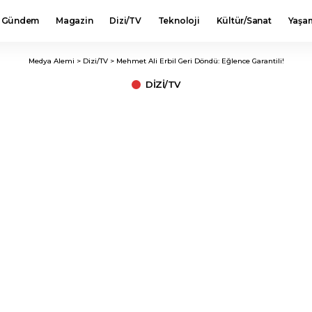
Gündem
Magazin
Dizi/TV
Teknoloji
Kültür/Sanat
Yaşa
Medya Alemi
>
Dizi/TV
>
Mehmet Ali Erbil Geri Döndü: Eğlence Garantili!
DIZI/TV