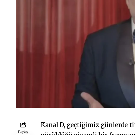
Kanal D, geçtiğimiz günlerde t
Paylaş