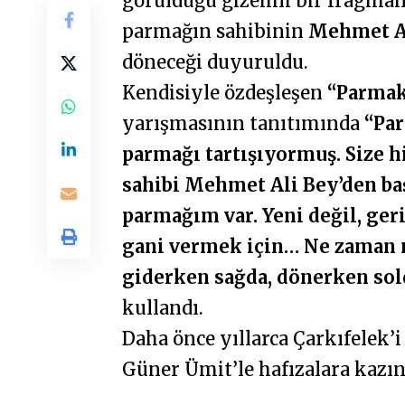
görüldüğü gizemli bir fragman
parmağın sahibinin
Mehmet Al
döneceği duyuruldu.
Kendisiyle özdeşleşen
“Parmak
yarışmasının tanıtımında
“Par
parmağı tartışıyormuş. Size 
sahibi Mehmet Ali Bey’den baş
parmağım var. Yeni değil, ger
gani vermek için… Ne zaman 
giderken sağda, dönerken sol
kullandı.
Daha önce yıllarca Çarkıfelek’
Güner Ümit’le hafızalara kazı