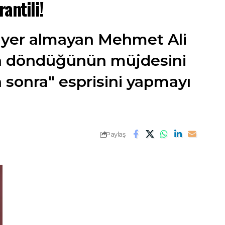
antili!
e yer almayan Mehmet Ali
rana döndüğünün müjdesini
 sonra" esprisini yapmayı
Paylaş