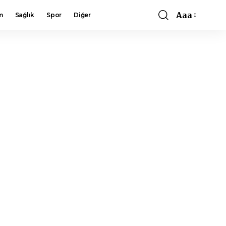
Aaa
m
Sağlık
Spor
Diğer
Font
Resizer