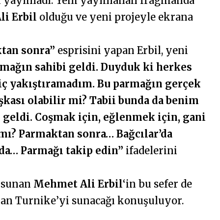
 yayınladı. Yeni yayınlanan fragmanda
i Erbil
olduğu ve yeni projeyle ekrana
tan sonra”
esprisini yapan Erbil, yeni
mağın sahibi geldi. Duyduk ki herkes
hiç yakıştıramadım. Bu parmağın gerçek
kası olabilir mi? Tabii bunda da benim
i geldi. Coşmak için, eğlenmek için, gani
mı? Parmaktan sonra… Bağcılar’da
da… Parmağı takip edin”
ifadelerini
i sunan
Mehmet Ali Erbil
‘in bu sefer de
nan Turnike’yi sunacağı konuşuluyor.