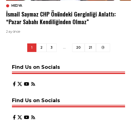
MEDYA
İsmail Saymaz CHP Önündeki Gerginliği Anlattı:
“Pazar Sabahı Kendiliğinden Olmaz”
2 ay önce
1
2
3
…
20
21
Find Us on Socials
Find Us on Socials