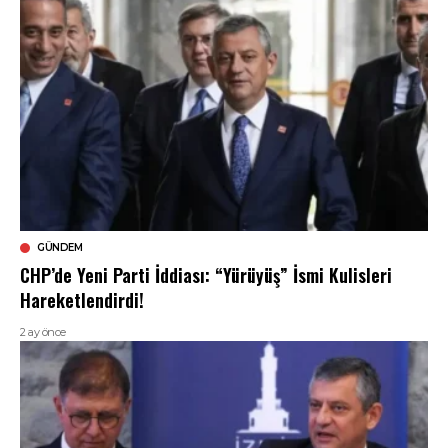
GÜNDEM
CHP’de Yeni Parti İddiası: “Yürüyüş” İsmi Kulisleri
Hareketlendirdi!
2 ay önce