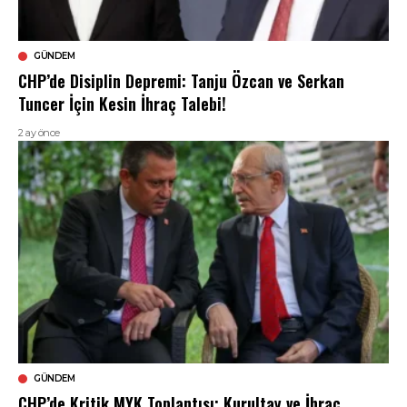
GÜNDEM
CHP’de Disiplin Depremi: Tanju Özcan ve Serkan
Tuncer İçin Kesin İhraç Talebi!
2 ay önce
GÜNDEM
CHP’de Kritik MYK Toplantısı: Kurultay ve İhraç