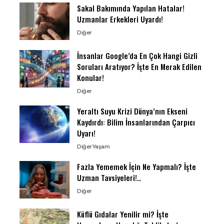
Sakal Bakımında Yapılan Hatalar!
Uzmanlar Erkekleri Uyardı!
Diğer
İnsanlar Google’da En Çok Hangi Gizli
Soruları Aratıyor? İşte En Merak Edilen
Konular!
Diğer
Yeraltı Suyu Krizi Dünya’nın Ekseni
Kaydırdı: Bilim İnsanlarından Çarpıcı
Uyarı!
Diğer
Yaşam
Fazla Yememek İçin Ne Yapmalı? İşte
Uzman Tavsiyeleri!..
Diğer
Küflü Gıdalar Yenilir mi? İşte