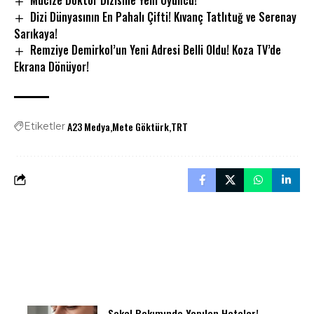
Mucize Doktor Dizisine Yeni Oyuncu!
Dizi Dünyasının En Pahalı Çifti! Kıvanç Tatlıtuğ ve Serenay
Sarıkaya!
Remziye Demirkol’un Yeni Adresi Belli Oldu! Koza TV’de
Ekrana Dönüyor!
A23 Medya
Mete Göktürk
TRT
Etiketler
Sakal Bakımında Yapılan Hatalar!