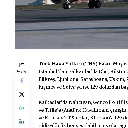
Türk Hava Yolları
(
THY)
Basın Müşavi
İstanbul’dan Balkanlar’da Cluj, Köstence
Paylaş
Bükreş, Ljubljana, Saraybosna, Üsküp, 
Kişinev ve Sofya’ya ise 129 dolardan ba
Kafkaslar’da Nahçıvan, Gence ile Tiflis
ve Tiflis’e (Atatürk Havalimanı çıkışlı)
ve Kharkiv’e 119 dolar, Kherson’a 129 d
gidiş-dönüş her şey dahil uçuş olanağı