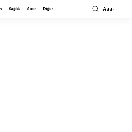
Aaa
m
Sağlık
Spor
Diğer
Font
Resizer