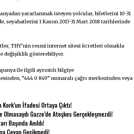
anyadan yararlanmak isteyen yolcular, biletlerini 10-31
e, seyahatlerini 1 Kasım 2017-31 Mart 2018 tarihlerinde
tler, THY’nin resmi internet sitesi ücretleri olmakla
de değişiklik gösterebiliyor.
ya ile ilgili ayrıntılı bilgiye
resinden, “444 0 849” numaralı çağrı merkezinden veya
 Kork’un İfadesi Ortaya Çıktı!
iye Olmasaydı Gazze’de Ateşkes Gerçekleşmezdi!
arı Başında Anıldı!
’na Cevap Gecikmedi!