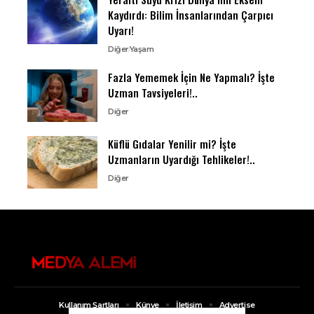
Kaydırdı: Bilim İnsanlarından Çarpıcı
Uyarı!
Diğer
Yaşam
Fazla Yememek İçin Ne Yapmalı? İşte
Uzman Tavsiyeleri!..
Diğer
Küflü Gıdalar Yenilir mi? İşte
Uzmanların Uyardığı Tehlikeler!..
Diğer
Kullanım Şartları
Künye
İletişim
Advertise