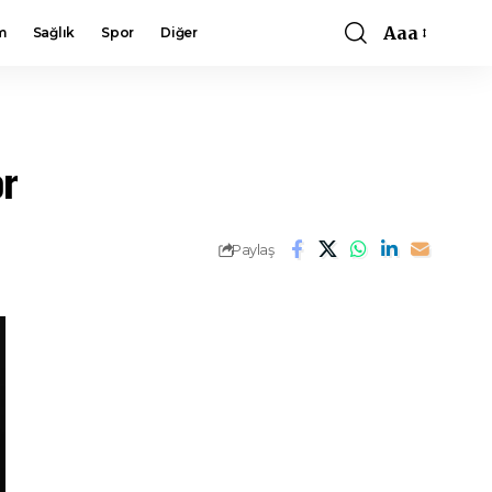
Aaa
m
Sağlık
Spor
Diğer
Font
Resizer
or
Paylaş