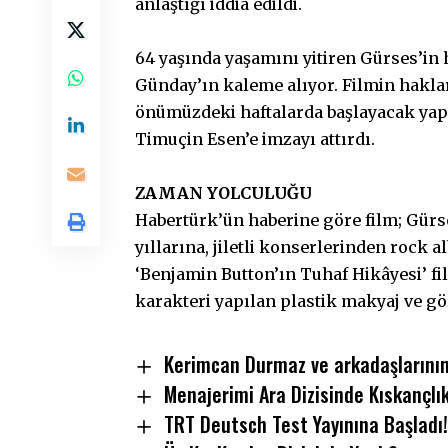
anlaştığı iddia edildi.
64 yaşında yaşamını yitiren Gürses’in
Günday’ın kaleme alıyor. Filmin haklar
önümüzdeki haftalarda başlayacak yapı
Timuçin Esen’e imzayı attırdı.
ZAMAN YOLCULUĞU
Habertürk’ün haberine göre film; Gürse
yıllarına, jiletli konserlerinden rock
‘Benjamin Button’ın Tuhaf Hikâyesi’ fi
karakteri yapılan plastik makyaj ve gö
Kerimcan Durmaz ve arkadaşlarının 
Menajerimi Ara Dizisinde Kıskançlı
TRT Deutsch Test Yayınına Başladı!