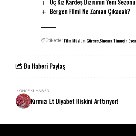
Üç Kız Kardeş Dizisinin Yeni Sezon
Bergen Filmi Ne Zaman Çıkacak?
Film
Müslüm Gürses
Sinema
Timuçin Ese
Etiketler
Bu Haberi Paylaş
ÖNCEKI HABER
Kırmızı Et Diyabet Riskini Arttırıyor!