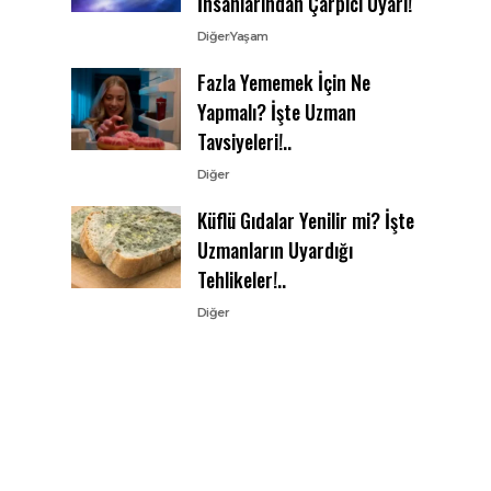
İnsanlarından Çarpıcı Uyarı!
Diğer
Yaşam
Fazla Yememek İçin Ne
Yapmalı? İşte Uzman
Tavsiyeleri!..
Diğer
Küflü Gıdalar Yenilir mi? İşte
Uzmanların Uyardığı
Tehlikeler!..
Diğer