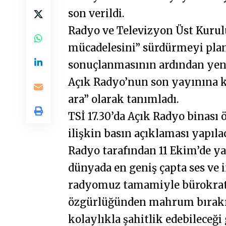
son verildi.
Radyo ve Televizyon Üst Kurul
mücadelesini” sürdürmeyi plan
sonuçlanmasının ardından yen
Açık Radyo’nun son yayınına ka
ara” olarak tanımladı.
TSİ 17.30’da Açık Radyo binas
ilişkin basın açıklaması yapılac
Radyo tarafından 11 Ekim’de ya
dünyada en geniş çapta ses ve 
radyomuz tamamiyle bürokratik
özgürlüğünden mahrum bırakılı
kolaylıkla şahitlik edebileceği