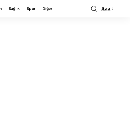
Aaa
m
Sağlık
Spor
Diğer
Font
Resizer