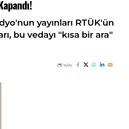
 Kapandı!
adyo'nun yayınları RTÜK'ün
rı, bu vedayı "kısa bir ara"
Paylaş