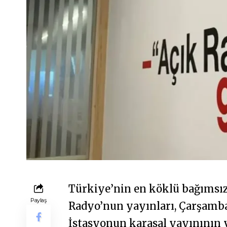
Türkiye’nin en köklü bağımsız
Paylaş
Radyo’nun yayınları, Çarşamba 
İstasyonun karasal yayınının y