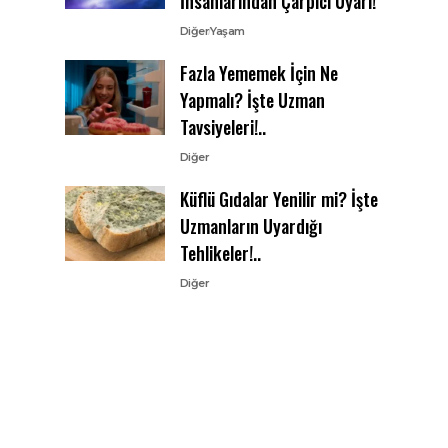
İnsanlarından Çarpıcı Uyarı!
Diğer
Yaşam
Fazla Yememek İçin Ne
Yapmalı? İşte Uzman
Tavsiyeleri!..
Diğer
Küflü Gıdalar Yenilir mi? İşte
Uzmanların Uyardığı
Tehlikeler!..
Diğer