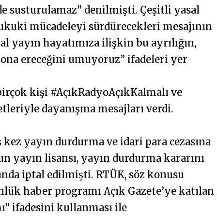
e susturulamaz” denilmişti. Çeşitli yasal
ukuki mücadeleyi sürdürecekleri mesajının
al yayın hayatımıza ilişkin bu ayrılığın,
 sona ereceğini umuyoruz” ifadeleri yer
irçok kişi #AçıkRadyoAçıkKalmalı ve
leriyle dayanışma mesajları verdi.
 kez yayın durdurma ve idari para cezasına
un yayın lisansı, yayın durdurma kararını
da iptal edilmişti. RTÜK, söz konusu
nlük haber programı Açık Gazete’ye katılan
” ifadesini kullanması ile