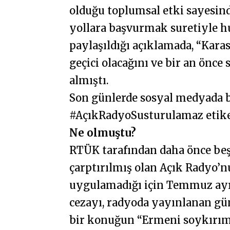
olduğu toplumsal etki sayesind
yollara başvurmak suretiyle h
paylaşıldığı açıklamada, “Karas
geçici olacağını ve bir an önce
almıştı.
Son günlerde sosyal medyada b
#AçıkRadyoSusturulamaz etiket
Ne olmuştu?
RTÜK tarafından daha önce beş
çarptırılmış olan Açık Radyo’n
uygulamadığı için Temmuz ayın
cezayı, radyoda yayınlanan gü
bir konuğun “Ermeni soykırımı