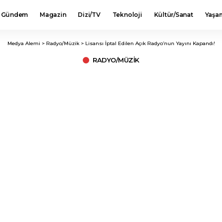
Gündem
Magazin
Dizi/TV
Teknoloji
Kültür/Sanat
Yaşa
Medya Alemi
>
Radyo/Müzik
>
Lisansı İptal Edilen Açık Radyo’nun Yayını Kapandı!
RADYO/MÜZIK