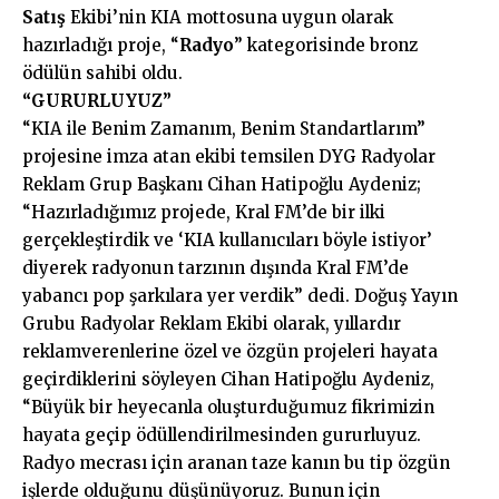
Satış
Ekibi’nin KIA mottosuna uygun olarak
hazırladığı proje, “
Radyo
” kategorisinde bronz
ödülün sahibi oldu.
“GURURLUYUZ”
“KIA ile Benim Zamanım, Benim Standartlarım”
projesine imza atan ekibi temsilen DYG Radyolar
Reklam Grup Başkanı Cihan Hatipoğlu Aydeniz;
“Hazırladığımız projede, Kral FM’de bir ilki
gerçekleştirdik ve ‘KIA kullanıcıları böyle istiyor’
diyerek radyonun tarzının dışında Kral FM’de
yabancı pop şarkılara yer verdik” dedi. Doğuş Yayın
Grubu Radyolar Reklam Ekibi olarak, yıllardır
reklamverenlerine özel ve özgün projeleri hayata
geçirdiklerini söyleyen Cihan Hatipoğlu Aydeniz,
“Büyük bir heyecanla oluşturduğumuz fikrimizin
hayata geçip ödüllendirilmesinden gururluyuz.
Radyo mecrası için aranan taze kanın bu tip özgün
işlerde olduğunu düşünüyoruz. Bunun için