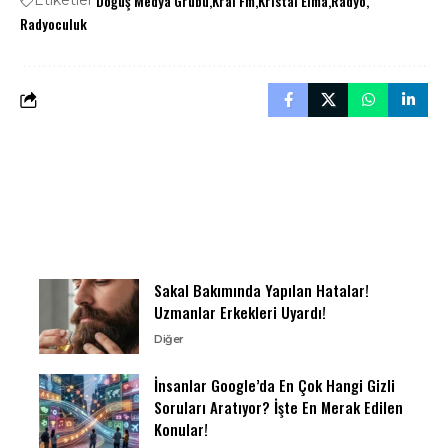
Doğuş Medya Grubu
Kral Fm
Kristal Elma
Radyo
Etiketler
Radyoculuk
Sakal Bakımında Yapılan Hatalar!
Uzmanlar Erkekleri Uyardı!
Diğer
İnsanlar Google’da En Çok Hangi Gizli
Soruları Aratıyor? İşte En Merak Edilen
Konular!