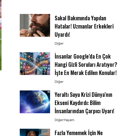
Sakal Bakımında Yapılan
Hatalar! Uzmanlar Erkekleri
Uyardı!
Diğer
İnsanlar Google’da En Çok
Hangi Gizli Soruları Aratıyor?
İşte En Merak Edilen Konular!
Diğer
Yeraltı Suyu Krizi Dünya’nın
Ekseni Kaydırdı: Bilim
İnsanlarından Çarpıcı Uyarı!
Diğer
Yaşam
Fazla Yememek İçin Ne