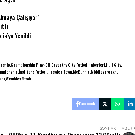
Almaya Çalışıyor”
ıttı
ia’ya Yenildi
nship
Championship Play-Off
Coventry City
Futbol Haberleri
Hull City
ampionship
İngiltere Futbolu
Ipswich Town
McBurnie
Middlesbrough
anı
Wembley Stadı
Facebook
SONRAKI HABER