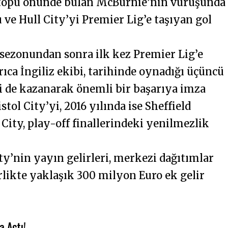
n topu önünde bulan McBurnie’nin vuruşunda
 ve Hull City’yi Premier Lig’e taşıyan gol
7 sezonundan sonra ilk kez Premier Lig’e
ıca İngiliz ekibi, tarihinde oynadığı üçüncü
i de kazanarak önemli bir başarıya imza
stol City’yi, 2016 yılında ise Sheffield
ity, play-off finallerindeki yenilmezlik
ty’nin yayın gelirleri, merkezi dağıtımlar
likte yaklaşık 300 milyon Euro ek gelir
a Açtı!