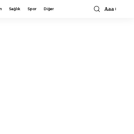
Aaa
m
Sağlık
Spor
Diğer
Font
Resizer