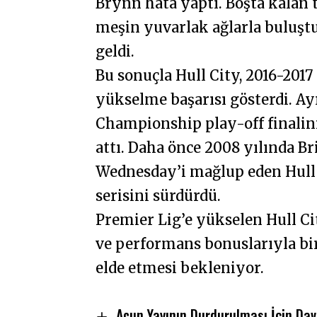
Brynn hata yaptı. Boşta kala
meşin yuvarlak ağlarla buluştu
geldi.
Bu sonuçla Hull City, 2016-201
yükselme başarısı gösterdi. Ayr
Championship play-off finalin
attı. Daha önce 2008 yılında Bri
Wednesday’i mağlup eden Hull C
serisini sürdürdü.
Premier Lig’e yükselen Hull Ci
ve performans bonuslarıyla bir
elde etmesi bekleniyor.
Acun Yayının Durdurulması İçin Dav