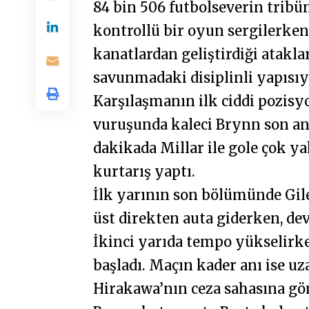
84 bin 506 futbolseverin tribü
kontrollü bir oyun sergilerken
kanatlardan geliştirdiği ataklar
savunmadaki disiplinli yapısıy
Karşılaşmanın ilk ciddi pozisy
vuruşunda kaleci Brynn son and
dakikada Millar ile gole çok ya
kurtarış yaptı.
İlk yarının son bölümünde Gil
üst direkten auta giderken, de
İkinci yarıda tempo yükselirke
başladı. Maçın kader anı ise u
Hirakawa’nın ceza sahasına gö