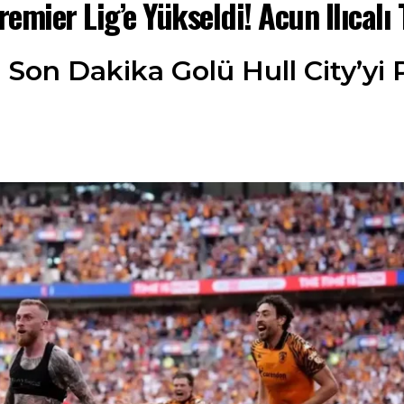
remier Lig’e Yükseldi! Acun Ilıcalı 
on Dakika Golü Hull City’yi P