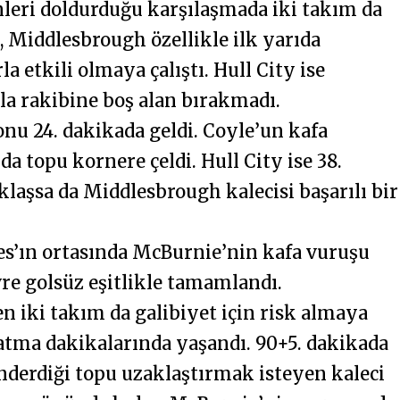
nleri doldurduğu karşılaşmada iki takım da
, Middlesbrough özellikle ilk yarıda
la etkili olmaya çalıştı. Hull City ise
la rakibine boş alan bırakmadı.
onu 24. dakikada geldi. Coyle’un kafa
a topu kornere çeldi. Hull City ise 38.
klaşsa da Middlesbrough kalecisi başarılı bir
es’ın ortasında McBurnie’nin kafa vuruşu
vre golsüz eşitlikle tamamlandı.
n iki takım da galibiyet için risk almaya
zatma dakikalarında yaşandı. 90+5. dakikada
nderdiği topu uzaklaştırmak isteyen kaleci