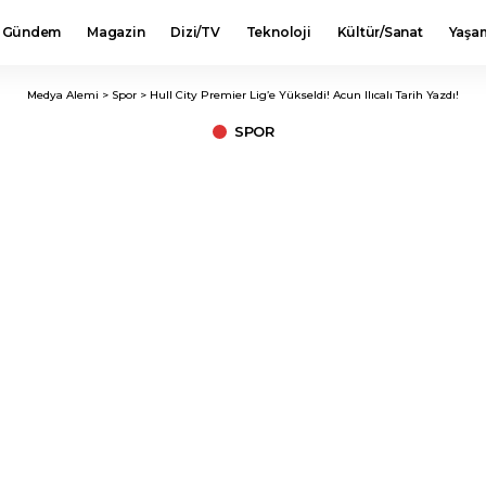
Gündem
Magazin
Dizi/TV
Teknoloji
Kültür/Sanat
Yaşa
Medya Alemi
>
Spor
>
Hull City Premier Lig’e Yükseldi! Acun Ilıcalı Tarih Yazdı!
SPOR