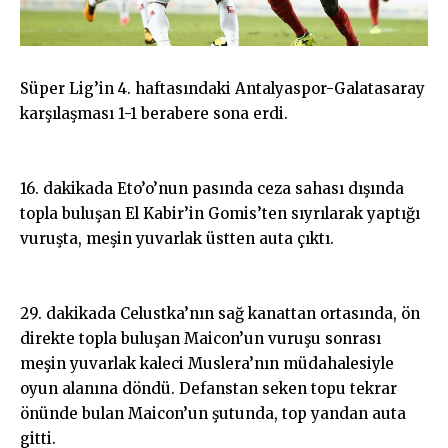
Süper Lig’in 4. haftasındaki Antalyaspor-Galatasaray
karşılaşması 1-1 berabere sona erdi.
16. dakikada Eto’o’nun pasında ceza sahası dışında
topla buluşan El Kabir’in Gomis’ten sıyrılarak yaptığı
vuruşta, meşin yuvarlak üstten auta çıktı.
29. dakikada Celustka’nın sağ kanattan ortasında, ön
direkte topla buluşan Maicon’un vuruşu sonrası
meşin yuvarlak kaleci Muslera’nın müdahalesiyle
oyun alanına döndü. Defanstan seken topu tekrar
önünde bulan Maicon’un şutunda, top yandan auta
gitti.