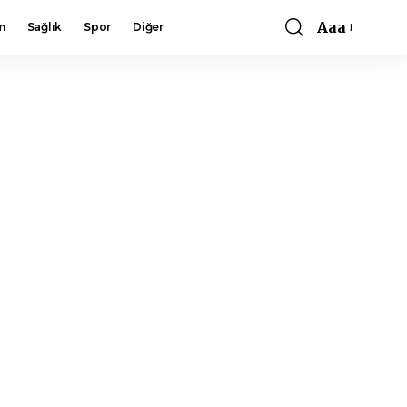
Aaa
m
Sağlık
Spor
Diğer
Font
Resizer