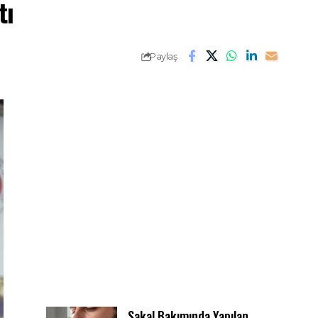
tı
Paylaş
Sakal Bakımında Yapılan