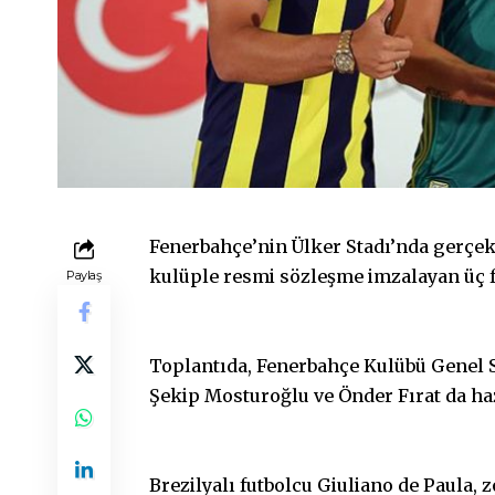
Fenerbahçe’nin Ülker Stadı’nda gerçekle
kulüple resmi sözleşme imzalayan üç 
Paylaş
Toplantıda, Fenerbahçe Kulübü Genel S
Şekip Mosturoğlu ve Önder Fırat da ha
Brezilyalı futbolcu Giuliano de Paula,