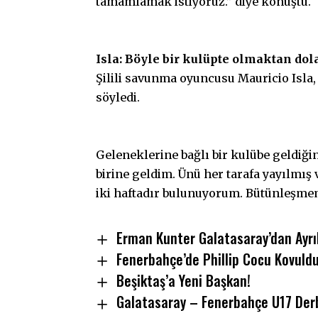
tamamlamak istiyoruz.” diye konuştu.
Isla: Böyle bir kulüpte olmaktan do
Şilili savunma oyuncusu Mauricio Isla
söyledi.
Geleneklerine bağlı bir kulübe geldiği
birine geldim. Ünü her tarafa yayılmış
iki haftadır bulunuyorum. Bütünleşmem
Erman Kunter Galatasaray’dan Ayrı
Fenerbahçe’de Phillip Cocu Kovuld
Beşiktaş’a Yeni Başkan!
Galatasaray – Fenerbahçe U17 Derb