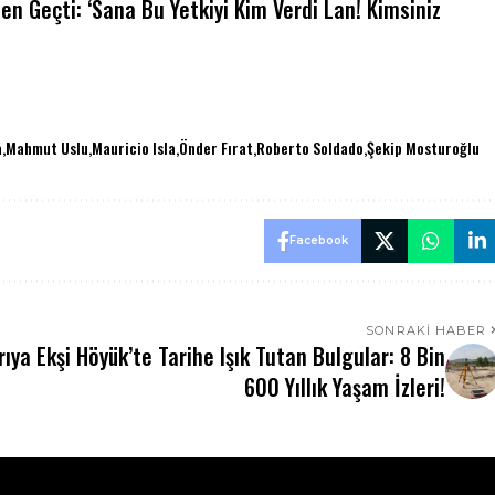
 Geçti: ‘Sana Bu Yetkiyi Kim Verdi Lan! Kimsiniz
a
Mahmut Uslu
Mauricio Isla
Önder Fırat
Roberto Soldado
Şekip Mosturoğlu
Facebook
SONRAKI HABER
rıya
Ekşi Höyük’te Tarihe Işık Tutan Bulgular: 8 Bin
600 Yıllık Yaşam İzleri!