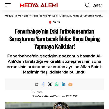
Aaa
Font
Resizer
Medya Alemi
>
Spor
>
Fenerbahçe’nin Eski Futbolcusundan Soruşturma Yaratacak İddia: Bana Doping Yapmaya Kalktılar!
SPOR
Fenerbahçe’nin Eski Futbolcusundan
Soruşturma Yaratacak İddia: Bana Doping
Yapmaya Kalktılar!
Fenerbahçe'nin geçtiğimiz sezonun başında Al-
Ahli'den kiraladığı ve kiralık sözleşmesinin sona
ermesinin ardından takımdan ayrılan Allan Saint-
Maximin flaş iddialarda bulundu.
1 yıl önce
Son Güncelleme 6 Temmuz 2025 13:55