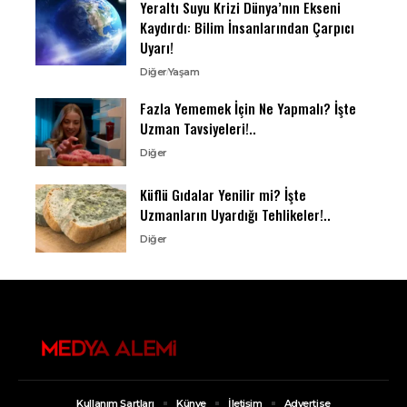
Yeraltı Suyu Krizi Dünya’nın Ekseni
Kaydırdı: Bilim İnsanlarından Çarpıcı
Uyarı!
Diğer
Yaşam
Fazla Yememek İçin Ne Yapmalı? İşte
Uzman Tavsiyeleri!..
Diğer
Küflü Gıdalar Yenilir mi? İşte
Uzmanların Uyardığı Tehlikeler!..
Diğer
Kullanım Şartları
Künye
İletişim
Advertise