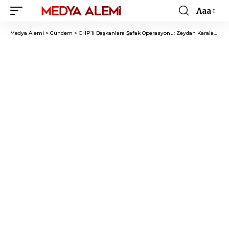
Aaa
Font
Resizer
Medya Alemi
>
Gündem
>
CHP’li Başkanlara Şafak Operasyonu: Zeydan Karalar ve Abdurrahman Tutdere Gözaltında!