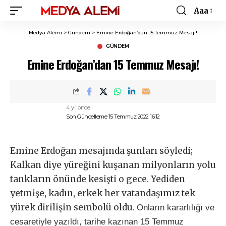
Aaa
Font
Resizer
Medya Alemi
>
Gündem
>
Emine Erdoğan’dan 15 Temmuz Mesajı!
GÜNDEM
Emine Erdoğan’dan 15 Temmuz Mesajı!
4 yıl önce
Son Güncelleme 15 Temmuz 2022 16:12
Emine Erdoğan mesajında şunları söyledi;
Kalkan diye yüreğini kuşanan milyonların yolu
tankların önünde kesişti o gece. Yediden
yetmişe, kadın, erkek her vatandaşımız tek
yürek dirilişin sembolü oldu.
Onların kararlılığı ve
cesaretiyle yazıldı, tarihe kazınan 15 Temmuz