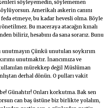
kenleri söyleyemedin, söylememen
söylüyorsun. Amerikalı askerin canını
 feda etmeye, bu kadar hevesli olma. Böyle
yönetilmez. Bu maceraya atacağın kınalı
nden biliriz, hesabını da sana sorarız. Bunu
mı unutmayın Çünkü unutulan soykırım
ykırımı unutmaktır. İnancımıza ve
 kullanılan mürekkep değil Müslüman
lıştan derhal dönün. O pulları vakit
be! Günahtır! Onları korkutma. Bak sen
orsun can baş üstüne biz birlikte yolalım,