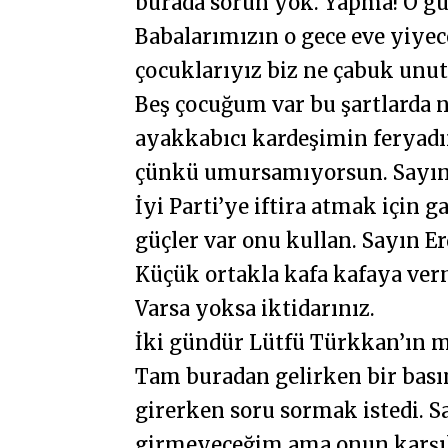
burada sorun yok. Yapma! O gün
Babalarımızın o gece eve yiye
çocuklarıyız biz ne çabuk unu
Beş çocuğum var bu şartlarda 
ayakkabıcı kardeşimin ferya
çünkü umursamıyorsun. Sayın 
İyi Parti’ye iftira atmak için
güçler var onu kullan. Sayın E
Küçük ortakla kafa kafaya ver
Varsa yoksa iktidarınız.
İki gündür Lütfü Türkkan’ın m
Tam buradan gelirken bir ba
girerken soru sormak istedi. S
girmeyeceğim ama onun karşıla