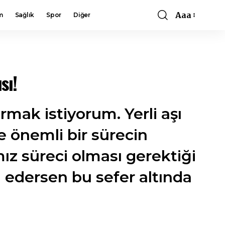
Aaa
m
Sağlık
Spor
Diğer
Font
Resizer
sı!
rmak istiyorum. Yerli aşı
 önemli bir sürecin
z süreci olması gerektiği
 edersen bu sefer altında