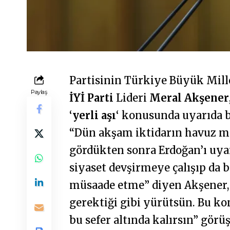
Partisinin Türkiye Büyük Mill
Paylaş
İYİ Parti
Lideri
Meral Akşener
‘
yerli aşı
‘ konusunda uyarıda 
“Dün akşam iktidarın havuz m
gördükten sonra Erdoğan’ı uya
siyaset devşirmeye çalışıp da 
müsaade etme” diyen Akşener, 
gerektiği gibi yürütsün. Bu k
bu sefer altında kalırsın” görüş