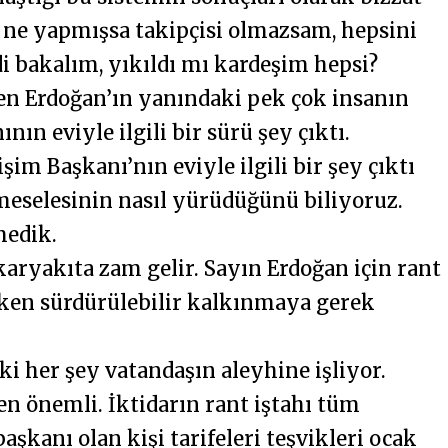
ne yapmışsa takipçisi olmazsam, hepsini
 bakalım, yıkıldı mı kardeşim hepsi?
ben Erdoğan’ın yanındaki pek çok insanın
ın eviyle ilgili bir sürü şey çıktı.
işim Başkanı’nın eviyle ilgili bir şey çıktı
meselesinin nasıl yürüdüğünü biliyoruz.
medik.
aryakıta zam gelir. Sayın Erdoğan için rant
ken sürdürülebilir kalkınmaya gerek
ki her şey vatandaşın aleyhine işliyor.
n önemli. İktidarın rant iştahı tüm
şkanı olan kişi tarifeleri teşvikleri ocak