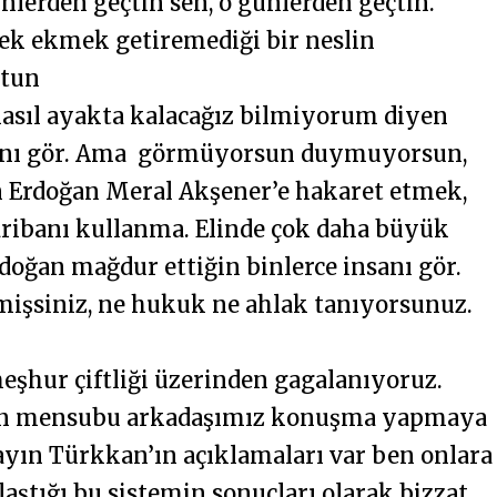
lerden geçtin sen, o günlerden geçtin.
cek ekmek getiremediği bir neslin
ttun
nasıl ayakta kalacağız bilmiyorum diyen
dını gör. Ama görmüyorsun duymuyorsun,
Erdoğan Meral Akşener’e hakaret etmek,
 garibanı kullanma. Elinde çok daha büyük
rdoğan mağdur ettiğin binlerce insanı gör.
mişsiniz, ne hukuk ne ahlak tanıyorsunuz.
eşhur çiftliği üzerinden gagalanıyoruz.
sın mensubu arkadaşımız konuşma yapmaya
ayın Türkkan’ın açıklamaları var ben onlara
ştığı bu sistemin sonuçları olarak bizzat