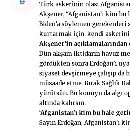
Türk askerînin olası Afganista
Akşener, “Afganistan’ı kim bu h
Biden’a söylemen gerekenleri 
kurtarmak için, kendi askerini
Akşener’in açıklamalarından ö
Dün akşam iktidarın havuz me
gördükten sonra Erdoğan’ı uya
siyaset devşirmeye çalışıp da 
müsaade etme. Bırak Sağlık Bak
yürütsün. Bu konuyu da algı o
altında kalırsın.
‘Afganistan’ı kim bu hale geti
Sayın Erdoğan; Afganistan’ı kim