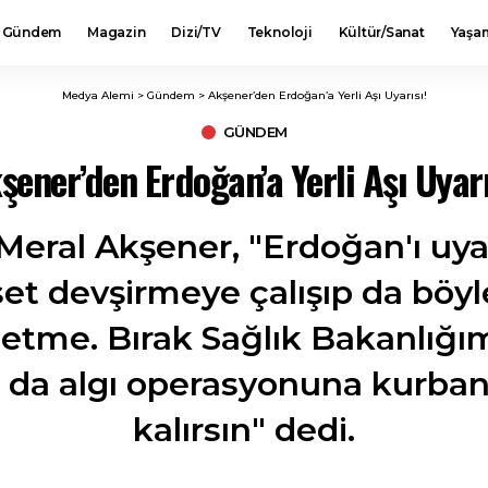
Gündem
Magazin
Dizi/TV
Teknoloji
Kültür/Sanat
Yaşa
Medya Alemi
>
Gündem
>
Akşener’den Erdoğan’a Yerli Aşı Uyarısı!
GÜNDEM
şener’den Erdoğan’a Yerli Aşı Uyarı
Meral Akşener, "Erdoğan'ı uya
et devşirmeye çalışıp da böyle
tme. Bırak Sağlık Bakanlığımı
 da algı operasyonuna kurban
kalırsın" dedi.