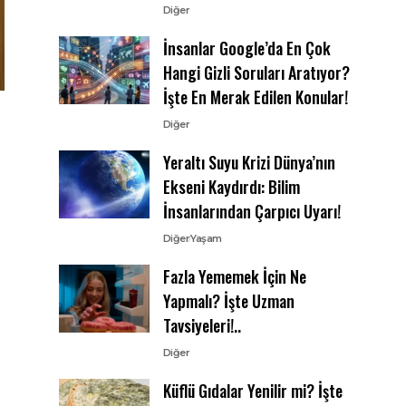
Diğer
İnsanlar Google’da En Çok
Hangi Gizli Soruları Aratıyor?
İşte En Merak Edilen Konular!
Diğer
Yeraltı Suyu Krizi Dünya’nın
Ekseni Kaydırdı: Bilim
İnsanlarından Çarpıcı Uyarı!
Diğer
Yaşam
Fazla Yememek İçin Ne
Yapmalı? İşte Uzman
Tavsiyeleri!..
Diğer
Küflü Gıdalar Yenilir mi? İşte