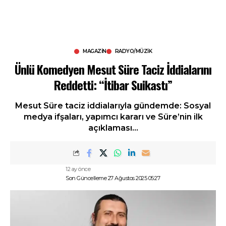
MAGAZIN
RADYO/MÜZIK
Ünlü Komedyen Mesut Süre Taciz İddialarını
Reddetti: “İtibar Suikastı”
Mesut Süre taciz iddialarıyla gündemde: Sosyal
medya ifşaları, yapımcı kararı ve Süre’nin ilk
açıklaması…
12 ay önce
Son Güncelleme 27 Ağustos 2025 05:27