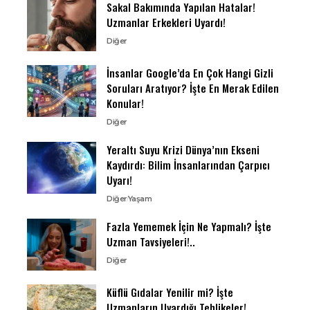
Sakal Bakımında Yapılan Hatalar!
Uzmanlar Erkekleri Uyardı!
Diğer
İnsanlar Google’da En Çok Hangi Gizli
Soruları Aratıyor? İşte En Merak Edilen
Konular!
Diğer
Yeraltı Suyu Krizi Dünya’nın Ekseni
Kaydırdı: Bilim İnsanlarından Çarpıcı
Uyarı!
Diğer
Yaşam
Fazla Yememek İçin Ne Yapmalı? İşte
Uzman Tavsiyeleri!..
Diğer
Küflü Gıdalar Yenilir mi? İşte
Uzmanların Uyardığı Tehlikeler!..