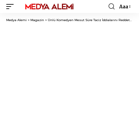
Aaa
Font
Resizer
Medya Alemi
>
Magazin
>
Ünlü Komedyen Mesut Süre Taciz İddialarını Reddetti: “İtibar Suikastı”