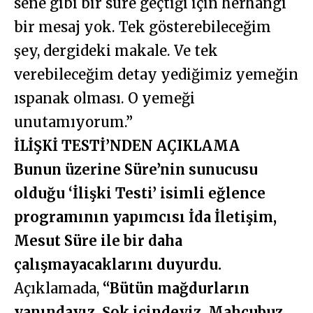
sene gibi bir süre geçtiği için herhangi
bir mesaj yok. Tek gösterebileceğim
şey, dergideki makale. Ve tek
verebileceğim detay yediğimiz yemeğin
ıspanak olması. O yemeği
unutamıyorum.”
İLİŞKİ TESTİ’NDEN AÇIKLAMA
Bunun üzerine Süre’nin sunucusu
olduğu ‘İlişki Testi’ isimli eğlence
programının yapımcısı İda İletişim,
Mesut Süre ile bir daha
çalışmayacaklarını duyurdu.
Açıklamada,
“Bütün mağdurların
yanındayız. Şok içindeyiz. Mahçubuz.