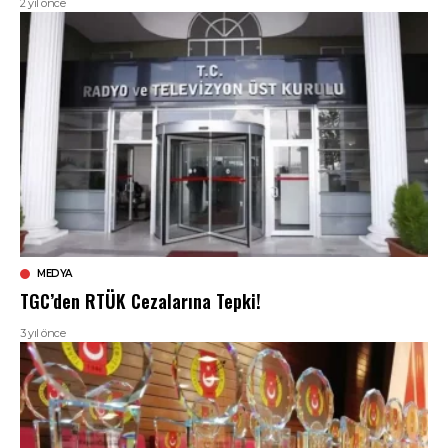
2 yıl önce
MEDYA
TGC’den RTÜK Cezalarına Tepki!
3 yıl önce