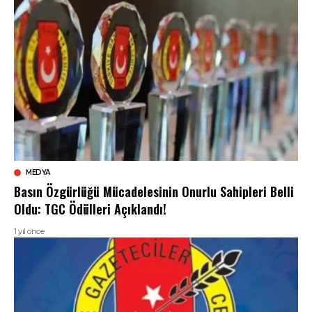
MEDYA
Basın Özgürlüğü Mücadelesinin Onurlu Sahipleri Belli
Oldu: TGC Ödülleri Açıklandı!
1 yıl önce