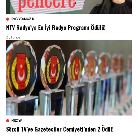
RADYO/MÜZIK
NTV Radyo’ya En İyi Radyo Programı Ödülü!
2 yıl önce
MEDYA
Sözcü TV’ye Gazeteciler Cemiyeti’nden 2 Ödül!