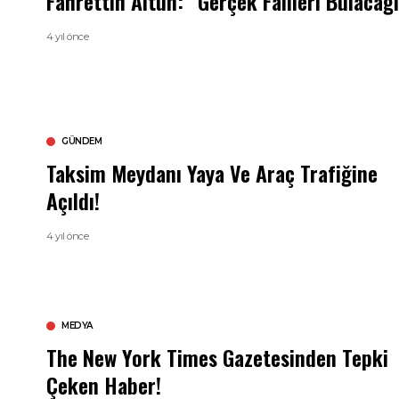
Fahrettin Altun: “Gerçek Failleri Bulacağ
4 yıl önce
GÜNDEM
Taksim Meydanı Yaya Ve Araç Trafiğine
Açıldı!
4 yıl önce
MEDYA
The New York Times Gazetesinden Tepki
Çeken Haber!