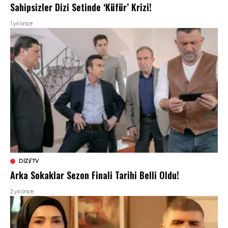
Sahipsizler Dizi Setinde ‘Küfür’ Krizi!
1 yıl önce
DIZI/TV
Arka Sokaklar Sezon Finali Tarihi Belli Oldu!
2 yıl önce