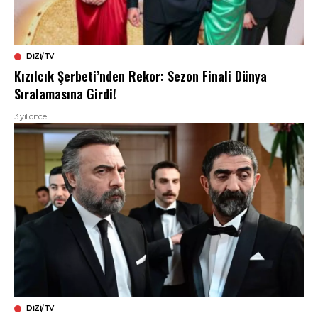
DIZI/TV
Kızılcık Şerbeti’nden Rekor: Sezon Finali Dünya
Sıralamasına Girdi!
3 yıl önce
DIZI/TV