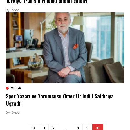
Türkiye-İran sınırındaki silahlı saldırı
9 yıl önce
MEDYA
Spor Yazarı ve Yorumcusu Ömer Üründül Saldırıya
Uğradı!
9 yıl önce
1
2
…
8
9
10