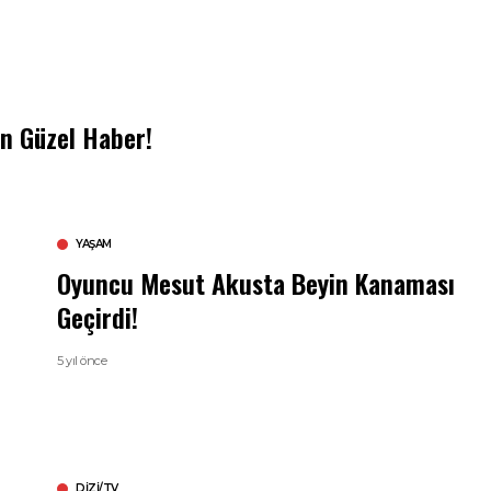
n Güzel Haber!
YAŞAM
Oyuncu Mesut Akusta Beyin Kanaması
Geçirdi!
5 yıl önce
DIZI/TV