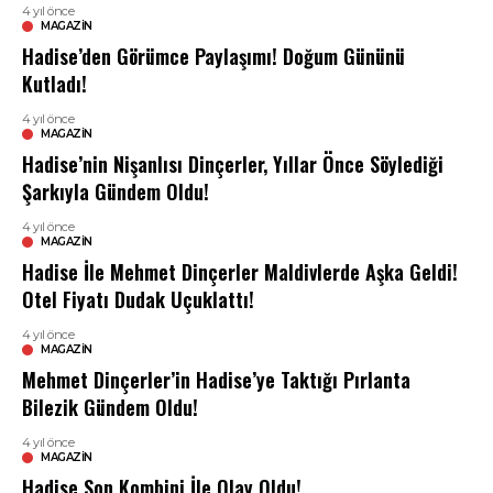
4 yıl önce
MAGAZIN
Hadise’den Görümce Paylaşımı! Doğum Gününü
Kutladı!
4 yıl önce
MAGAZIN
Hadise’nin Nişanlısı Dinçerler, Yıllar Önce Söylediği
Şarkıyla Gündem Oldu!
4 yıl önce
MAGAZIN
Hadise İle Mehmet Dinçerler Maldivlerde Aşka Geldi!
Otel Fiyatı Dudak Uçuklattı!
4 yıl önce
MAGAZIN
Mehmet Dinçerler’in Hadise’ye Taktığı Pırlanta
Bilezik Gündem Oldu!
4 yıl önce
MAGAZIN
Hadise Son Kombini İle Olay Oldu!