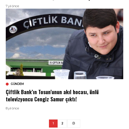
7 yıl önce
GÜNDEM
Çiftlik Bank’ın Tosun’unun akıl hocası, ünlü
televizyoncu Cengiz Samur çıktı!
8 yıl önce
1
2