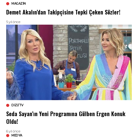
MAGAZIN
Demet Akalın’dan Takipçisine Tepki Çeken Sözler!
5 yıl önce
DIZI/TV
Seda Sayan’ın Yeni Programına Gülben Ergen Konuk
Oldu!
6 yıl önce
MEDYA