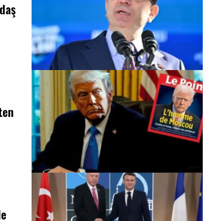
ndaş
ten
le