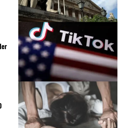
ler
0