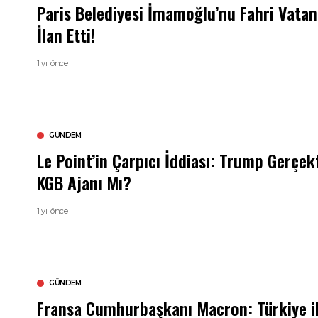
Paris Belediyesi İmamoğlu’nu Fahri Vata
İlan Etti!
1 yıl önce
GÜNDEM
Le Point’in Çarpıcı İddiası: Trump Gerçek
KGB Ajanı Mı?
1 yıl önce
GÜNDEM
Fransa Cumhurbaşkanı Macron: Türkiye i