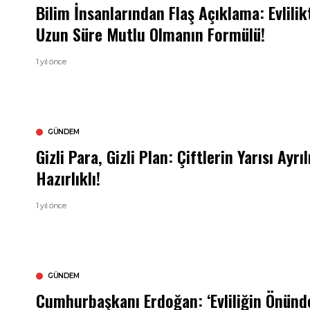
Bilim İnsanlarından Flaş Açıklama: Evlilik
Uzun Süre Mutlu Olmanın Formülü!
1 yıl önce
GÜNDEM
Gizli Para, Gizli Plan: Çiftlerin Yarısı Ayrı
Hazırlıklı!
1 yıl önce
GÜNDEM
Cumhurbaşkanı Erdoğan: ‘Evliliğin Önünd