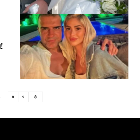
!
…
8
9