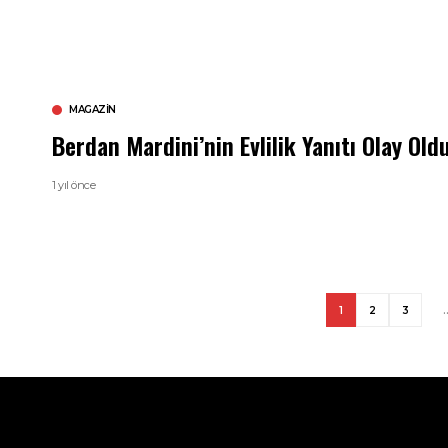
MAGAZIN
Berdan Mardini’nin Evlilik Yanıtı Olay Oldu
1 yıl önce
1
2
3