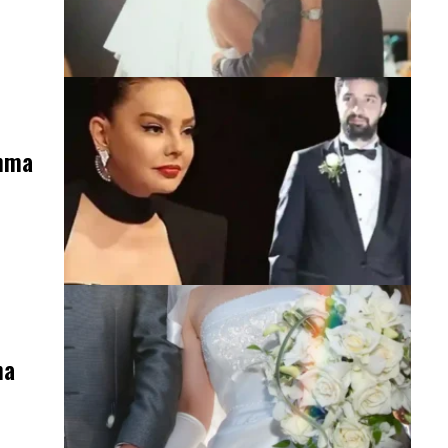
anma
na