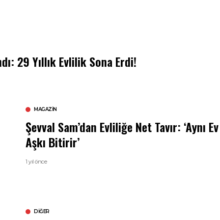
ı: 29 Yıllık Evlilik Sona Erdi!
MAGAZIN
Şevval Sam’dan Evliliğe Net Tavır: ‘Aynı Ev
Aşkı Bitirir’
1 yıl önce
DIĞER