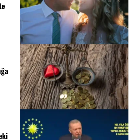
te
lığa
eki