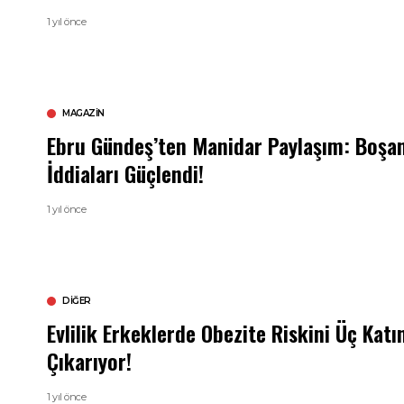
1 yıl önce
MAGAZIN
Ebru Gündeş’ten Manidar Paylaşım: Boş
İddiaları Güçlendi!
1 yıl önce
DIĞER
Evlilik Erkeklerde Obezite Riskini Üç Katı
Çıkarıyor!
1 yıl önce