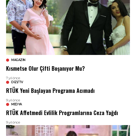
MAGAZIN
Kısmetse Olur Çifti Boşanıyor Mu?
7 yıl önce
DIZI/TV
RTÜK Yeni Başlayan Programa Acımadı
9 yıl önce
MEDYA
RTÜK Affetmedi Evlilik Programlarına Ceza Yağdı
9 yıl önce