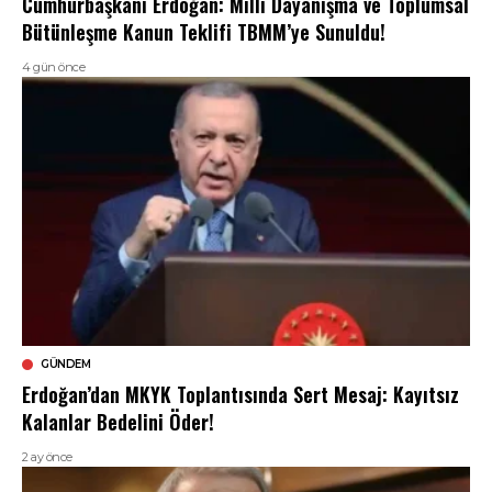
Cumhurbaşkanı Erdoğan: Milli Dayanışma ve Toplumsal
Bütünleşme Kanun Teklifi TBMM’ye Sunuldu!
4 gün önce
GÜNDEM
Erdoğan’dan MKYK Toplantısında Sert Mesaj: Kayıtsız
Kalanlar Bedelini Öder!
2 ay önce