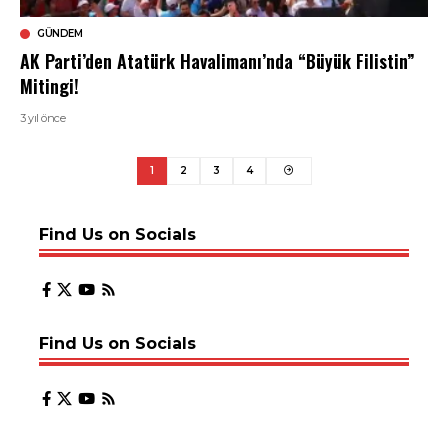
GÜNDEM
AK Parti’den Atatürk Havalimanı’nda “Büyük Filistin”
Mitingi!
3 yıl önce
1
2
3
4
Find Us on Socials
Find Us on Socials