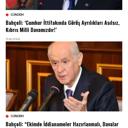
GÜNDEM
Bahçeli: ‘Cumhur İttifakında Görüş Ayrılıkları Asılsız,
Kıbrıs Milli Davamızdır!’
10 ay önce
GÜNDEM
Bahçeli: “Ekimde İddianameler Hazırlanmalı, Davalar