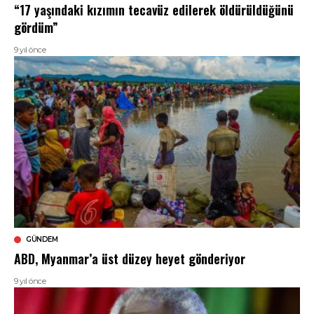
“17 yaşındaki kızımın tecavüz edilerek öldürüldüğünü
gördüm”
9 yıl önce
GÜNDEM
ABD, Myanmar’a üst düzey heyet gönderiyor
9 yıl önce