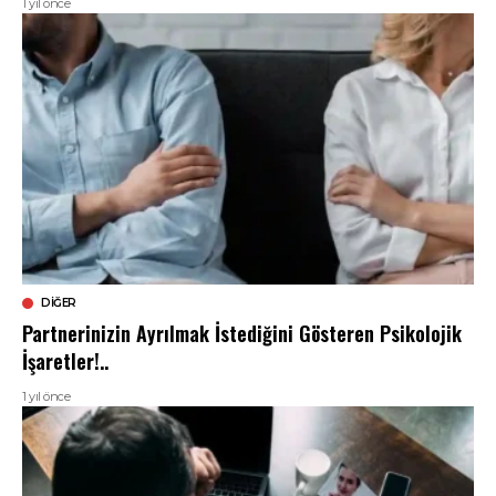
1 yıl önce
DIĞER
Partnerinizin Ayrılmak İstediğini Gösteren Psikolojik
İşaretler!..
1 yıl önce