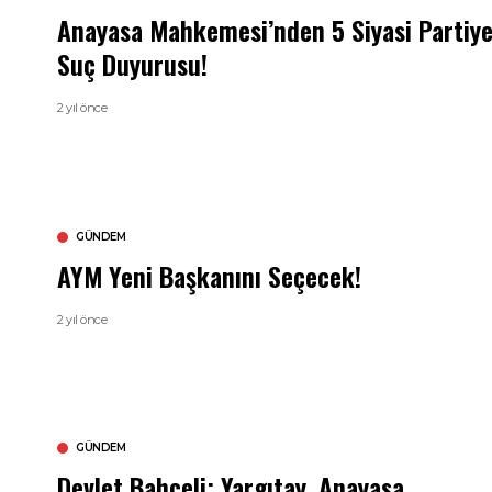
Anayasa Mahkemesi’nden 5 Siyasi Partiy
Suç Duyurusu!
2 yıl önce
GÜNDEM
AYM Yeni Başkanını Seçecek!
2 yıl önce
GÜNDEM
Devlet Bahçeli: Yargıtay, Anayasa