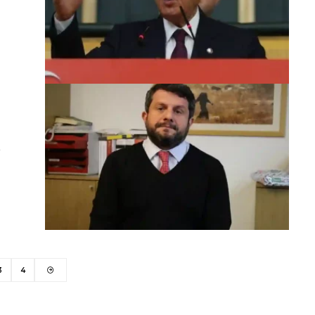
a
3
4