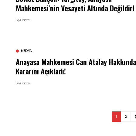
Mahkemesi’nin Vesayeti Altında Değildir!
3 yıl önce
MEDYA
Anayasa Mahkemesi Can Atalay Hakkınd
Kararını Açıkladı!
3 yıl önce
1
2