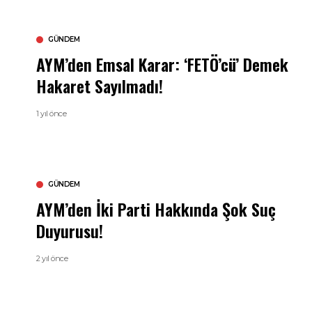
GÜNDEM
AYM’den Emsal Karar: ‘FETÖ’cü’ Demek
Hakaret Sayılmadı!
1 yıl önce
GÜNDEM
AYM’den İki Parti Hakkında Şok Suç
Duyurusu!
2 yıl önce