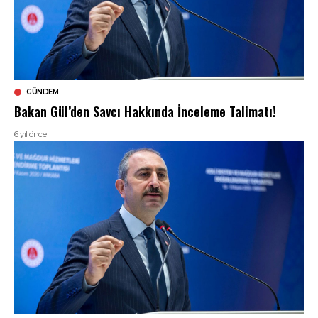
GÜNDEM
Bakan Gül’den Savcı Hakkında İnceleme Talimatı!
6 yıl önce